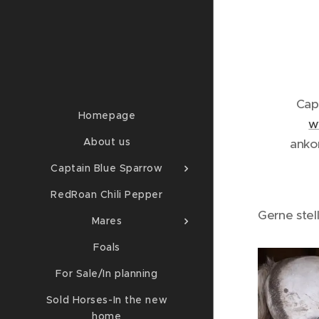
Cap
Homepage
w
About us
anko
Captain Blue Sparrow
RedRoan Chili Pepper
Gerne stel
Mares
Foals
For Sale/In planning
Sold Horses-In the new
home