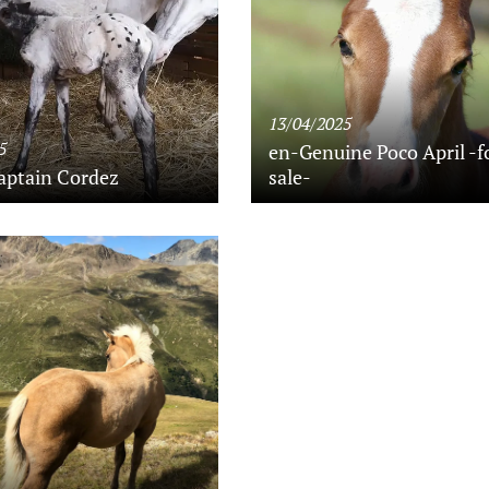
13/04/2025
5
en-Genuine Poco April -f
aptain Cordez
sale-